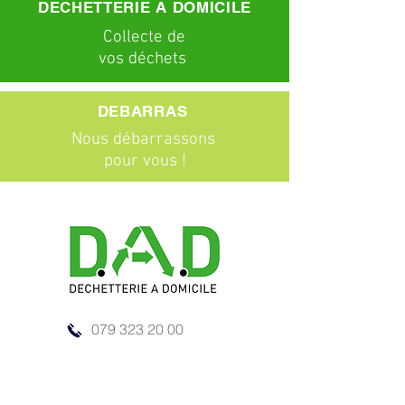
DECHETTERIE A DOMICILE
C
ollecte
de
vos déchets
DEBARRAS
Nous débarrassons
pour vous !
ABONNEMENTS
Particuliers
Entreprises
BROCANTE
079 323 20 00
Venez chiner !
info@dad-services.ch
Centre du Village 4