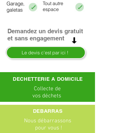
Garage,
Tout autre
espace
galetas
Demandez un devis gratuit
et sans engagement
Le devis c'est par ici !
DECHETTERIE A DOMICILE
C
ollecte
de
vos déchets
DEBARRAS
Nous débarrassons
pour vous !