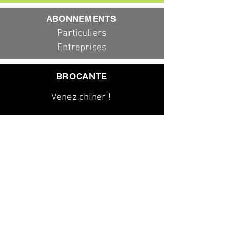
ABONNEMENTS
Particuliers
Entreprises
BROCANTE
Venez chiner !
079 323 20 00
info@dad-services.ch