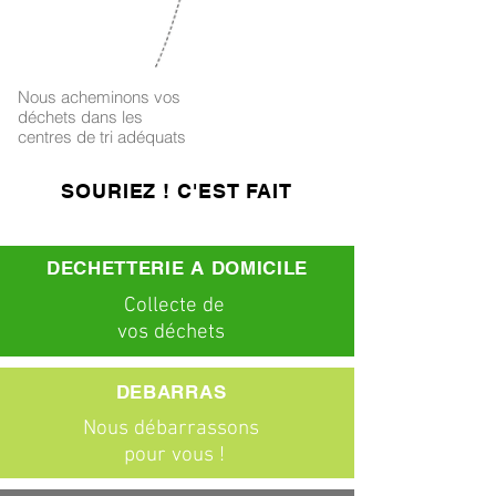
4
Nous acheminons vos
déchets dans les
centres de tri adéquats
SOURIEZ ! C'EST FAIT
DECHETTERIE A DOMICILE
C
ollecte
de
vos déchets
DEBARRAS
Nous débarrassons
pour vous !