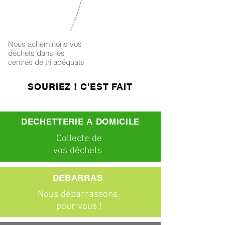
4
Nous acheminons vos
déchets dans les
centres de tri adéquats
SOURIEZ ! C'EST FAIT
DECHETTERIE A DOMICILE
C
ollecte
de
vos déchets
DEBARRAS
Nous débarrassons
pour vous !