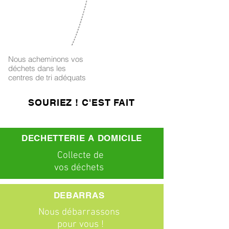
4
Nous acheminons vos
déchets dans les
centres de tri adéquats
SOURIEZ ! C'EST FAIT
DECHETTERIE A DOMICILE
C
ollecte
de
vos déchets
DEBARRAS
Nous débarrassons
pour vous !