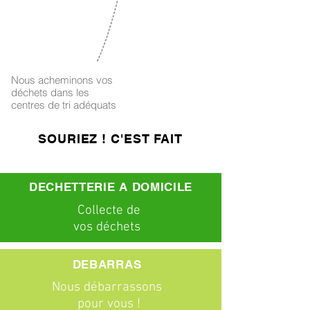
4
Nous acheminons vos
déchets dans les
centres de tri adéquats
SOURIEZ ! C'EST FAIT
DECHETTERIE A DOMICILE
C
ollecte
de
vos déchets
DEBARRAS
Nous débarrassons
pour vous !