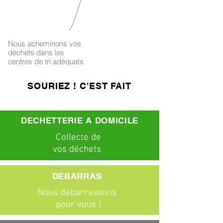
4
Nous acheminons vos
déchets dans les
centres de tri adéquats
SOURIEZ ! C'EST FAIT
DECHETTERIE A DOMICILE
C
ollecte
de
vos déchets
DEBARRAS
Nous débarrassons
pour vous !