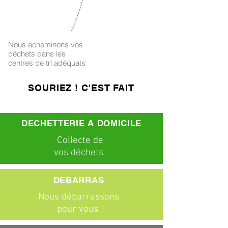
4
Nous acheminons vos
déchets dans les
centres de tri adéquats
SOURIEZ ! C'EST FAIT
DECHETTERIE A DOMICILE
C
ollecte
de
vos déchets
DEBARRAS
Nous débarrassons
pour vous !