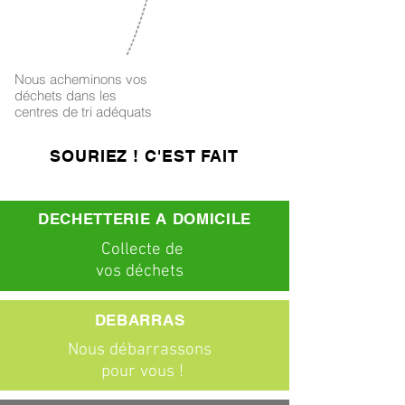
4
Nous acheminons vos
déchets dans les
centres de tri adéquats
SOURIEZ ! C'EST FAIT
DECHETTERIE A DOMICILE
C
ollecte
de
vos déchets
DEBARRAS
Nous débarrassons
pour vous !