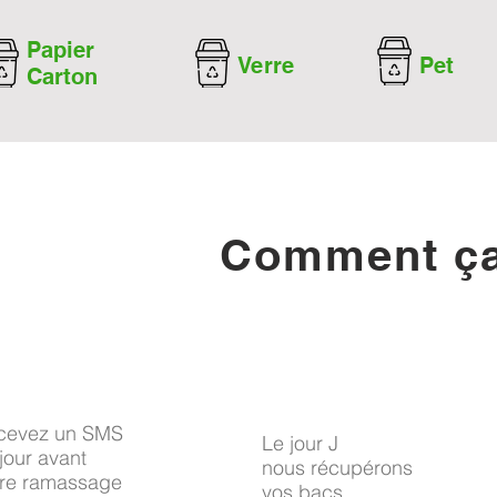
Papier
Verre
Pet
Carton
Comment ça
cevez un SMS
Le jour J
jour avant
nous récupérons
tre ramassage
vos bacs