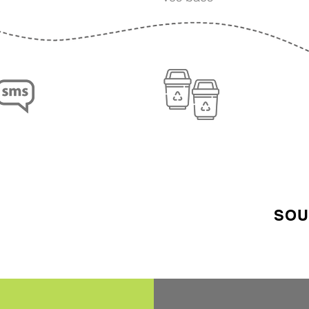
3
2
SOU