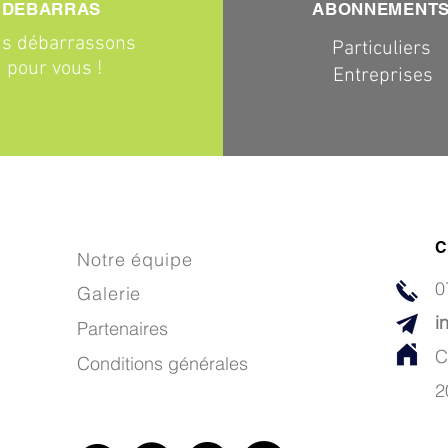
DEBARRAS
ABONNEMENT
s débarrassons
Particuliers
pour vous !
Entreprises
C
Notre équipe
0
Galerie
i
Partenaires
C
Conditions générales
2