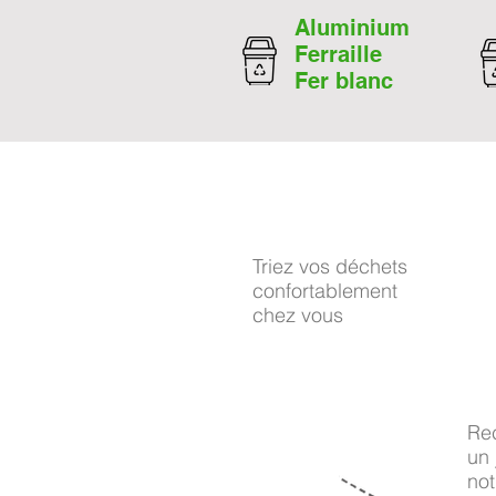
Aluminium
Ferraille
Fer blanc
Triez vos déchets
confortablement
chez vous
1
Re
un 
no