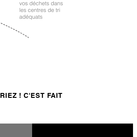
vos déchets dans
les centres de tri
adéquats
4
RIEZ ! C'EST FAIT