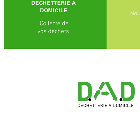
DECHETTERIE A
DOMICILE
Nou
C
ollecte
de
vos déchets