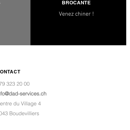
S
BROCANTE
Venez chiner !
ONTACT
79 323 20 00
nfo@dad-services.ch
entre du Village 4
043 Boudevilliers