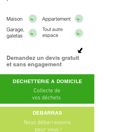
Maison
Appartement
Garage,
Tout autre
espace
galetas
Demandez un devis gratuit
et sans engagement
DECHETTERIE A DOMICILE
C
ollecte
de
vos déchets
DEBARRAS
Nous débarrassons
pour vous !