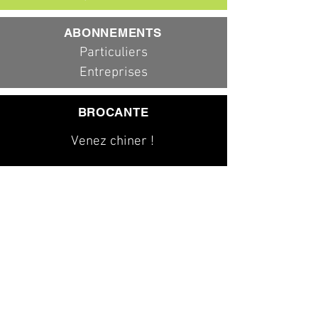
ABONNEMENTS
Particuliers
Entreprises
BROCANTE
Venez chiner !
079 323 20 00
info@dad-services.ch