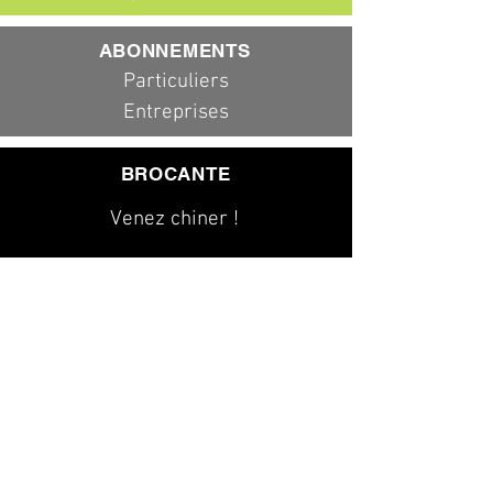
ABONNEMENTS
Particuliers
Entreprises
BROCANTE
Venez chiner !
079 323 20 00
info@dad-services.ch