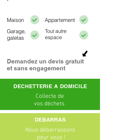
Maison
Appartement
Garage,
Tout autre
espace
galetas
Demandez un devis gratuit
et sans engagement
DECHETTERIE A DOMICILE
C
ollecte
de
vos déchets
DEBARRAS
Nous débarrassons
pour vous !