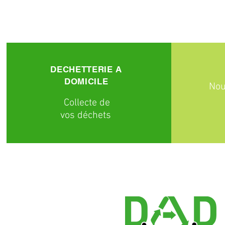
DECHETTERIE A
DOMICILE
Nou
C
ollecte
de
vos déchets