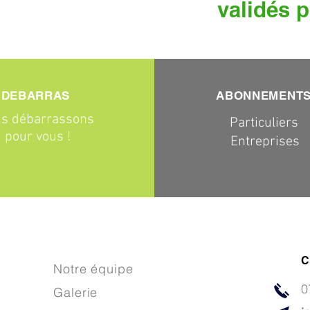
validés p
DEBARRAS
ABONNEMENT
s débarrassons
Particuliers
pour vous !
Entreprises
C
Notre équipe
0
Galerie