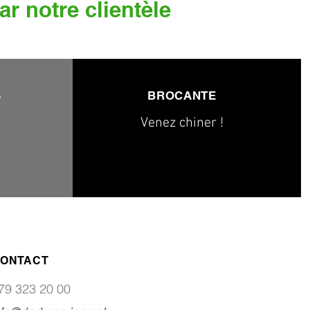
ar notre clientèle
S
BROCANTE
Venez chiner !
ONTACT
79 323 20 00