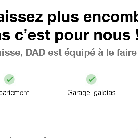
aissez plus encomb
as c’est pour nous 
isse, DAD est équipé à le fair
partement
Garage, galetas