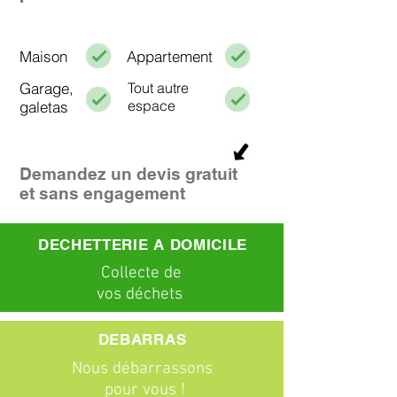
Maison
Appartement
Garage,
Tout autre
espace
galetas
Demandez un devis gratuit
et sans engagement
DECHETTERIE A DOMICILE
C
ollecte
de
vos déchets
DEBARRAS
Nous débarrassons
pour vous !