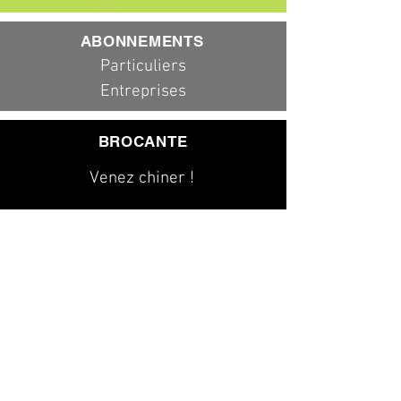
ABONNEMENTS
Particuliers
Entreprises
BROCANTE
Venez chiner !
079 323 20 00
info@dad-services.ch