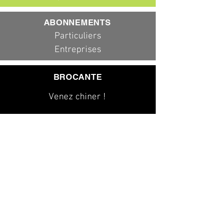
ABONNEMENTS
Particuliers
Entreprises
BROCANTE
Venez chiner !
079 323 20 00
info@dad-services.ch