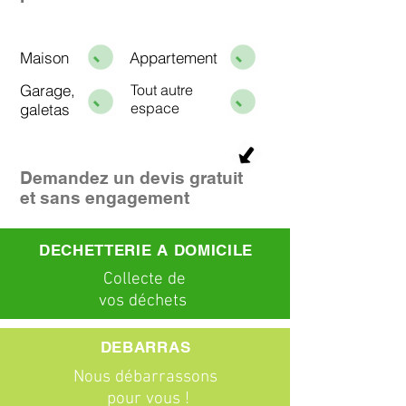
Maison
Appartement
Garage,
Tout autre
espace
galetas
Demandez un devis gratuit
et sans engagement
DECHETTERIE A DOMICILE
C
ollecte
de
vos déchets
DEBARRAS
Nous débarrassons
pour vous !