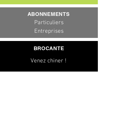
ABONNEMENTS
Particuliers
Entreprises
BROCANTE
Venez chiner !
079 323 20 00
info@dad-services.ch