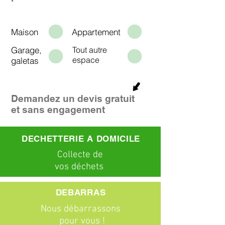
Maison
Appartement
Garage,
Tout autre
espace
galetas
Demandez un devis gratuit
et sans engagement
DECHETTERIE A DOMICILE
C
ollecte
de
vos déchets
DEBARRAS
Nous débarrassons
pour vous !