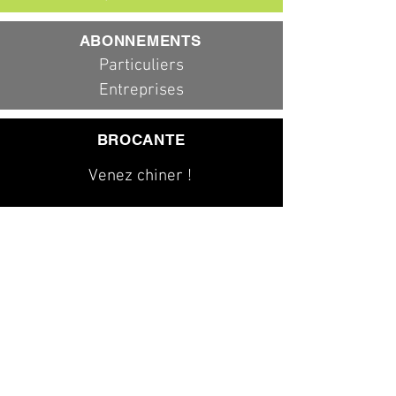
ABONNEMENTS
Particuliers
Entreprises
BROCANTE
Venez chiner !
079 323 20 00
info@dad-services.ch