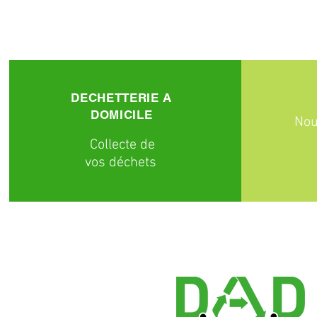
DECHETTERIE A
DOMICILE
Nou
C
ollecte
de
vos déchets