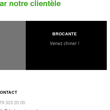
ar notre clientèle
S
BROCANTE
Venez chiner !
ONTACT
79 323 20 00