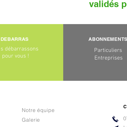
validés p
DEBARRAS
ABONNEMENT
s débarrassons
Particuliers
pour vous !
Entreprises
C
Notre équipe
0
Galerie