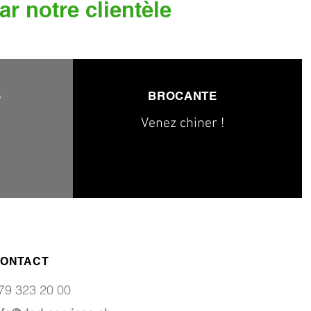
ar notre clientèle
S
BROCANTE
Venez chiner !
ONTACT
79 323 20 00