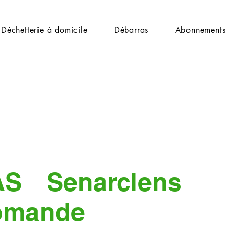
Déchetterie à domicile
Débarras
Abonnements
AS
Senarclens
omande