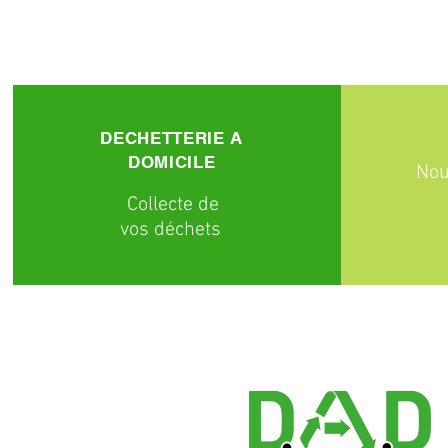
DECHETTERIE A
DOMICILE
Nou
C
ollecte
de
vos déchets