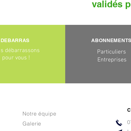
validés p
DEBARRAS
ABONNEMENT
s débarrassons
Particuliers
pour vous !
Entreprises
C
Notre équipe
0
Galerie