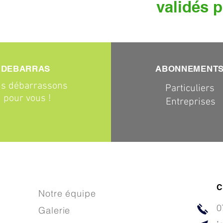
validés p
DEBARRAS
ABONNEMENT
s débarrassons
Particuliers
pour vous !
Entreprises
C
Notre équipe
0
Galerie