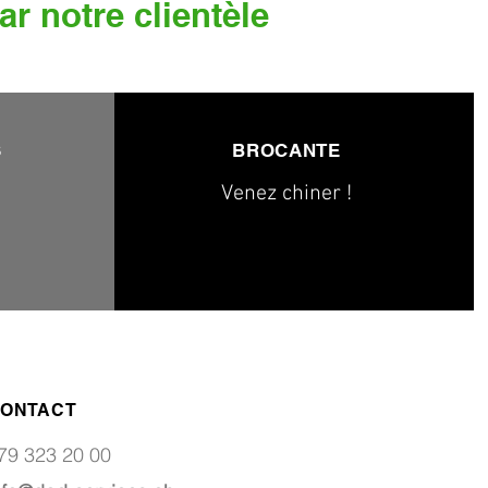
ar notre clientèle
S
BROCANTE
Venez chiner !
ONTACT
79 323 20 00