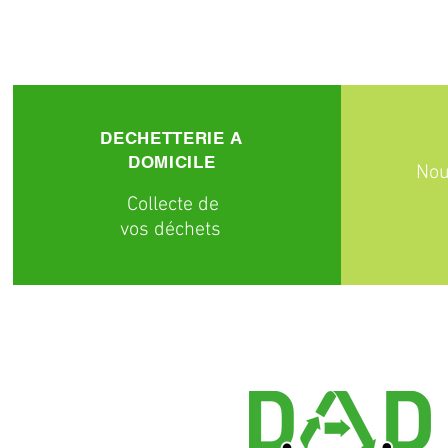
DECHETTERIE A
DOMICILE
Nou
C
ollecte
de
vos déchets