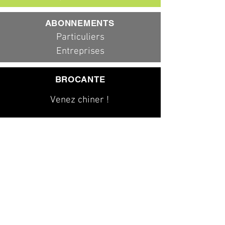
ABONNEMENTS
Particuliers
Entreprises
BROCANTE
Venez chiner !
079 323 20 00
info@dad-services.ch