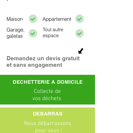
Maison
Appartement
Garage,
Tout autre
espace
galetas
Demandez un devis gratuit
et sans engagement
DECHETTERIE A DOMICILE
C
ollecte
de
vos déchets
DEBARRAS
Nous débarrassons
pour vous !