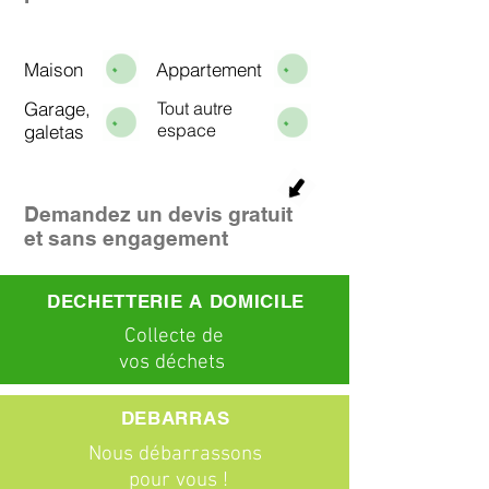
Maison
Appartement
Garage,
Tout autre
espace
galetas
Demandez un devis gratuit
et sans engagement
DECHETTERIE A DOMICILE
C
ollecte
de
vos déchets
DEBARRAS
Nous débarrassons
pour vous !