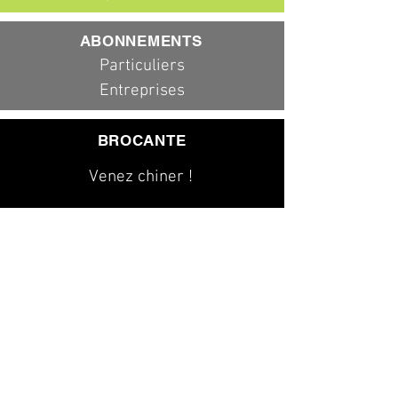
ABONNEMENTS
Particuliers
Entreprises
BROCANTE
Venez chiner !
079 323 20 00
info@dad-services.ch