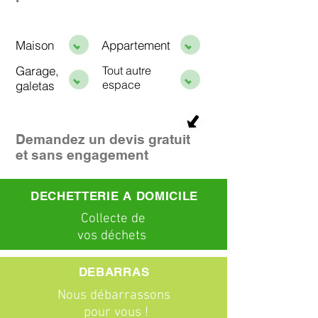
Maison
Appartement
Garage,
Tout autre
espace
galetas
Demandez un devis gratuit
et sans engagement
DECHETTERIE A DOMICILE
C
ollecte
de
vos déchets
DEBARRAS
Nous débarrassons
pour vous !