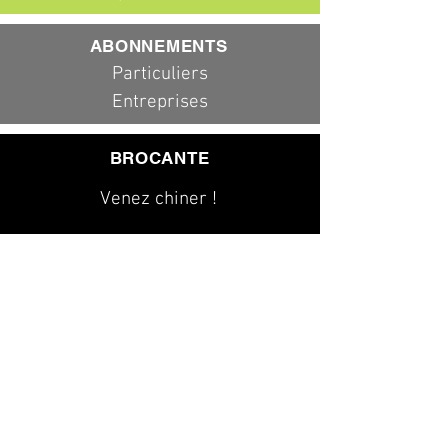
ABONNEMENTS
Particuliers
Entreprises
BROCANTE
Venez chiner !
079 323 20 00
info@dad-services.ch