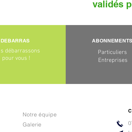
validés p
DEBARRAS
ABONNEMENT
s débarrassons
Particuliers
pour vous !
Entreprises
C
Notre équipe
0
Galerie