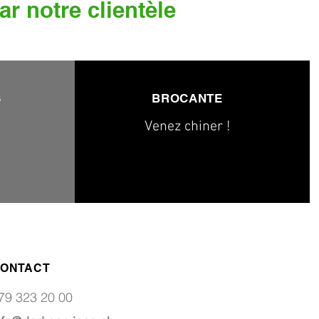
ar notre clientèle
S
BROCANTE
Venez chiner !
ONTACT
79 323 20 00