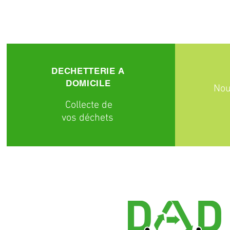
DECHETTERIE A
DOMICILE
Nou
C
ollecte
de
vos déchets