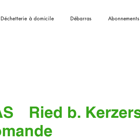
Déchetterie à domicile
Débarras
Abonnements
AS
Ried b. Kerzer
omande