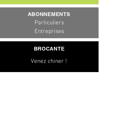
ABONNEMENTS
Particuliers
Entreprises
BROCANTE
Venez chiner !
079 323 20 00
info@dad-services.ch