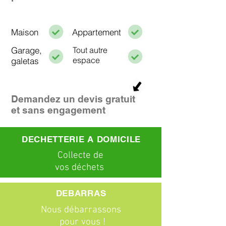
Maison
Appartement
Garage,
Tout autre
espace
galetas
Demandez un devis gratuit
et sans engagement
DECHETTERIE A DOMICILE
C
ollecte
de
vos déchets
DEBARRAS
Nous débarrassons
pour vous !