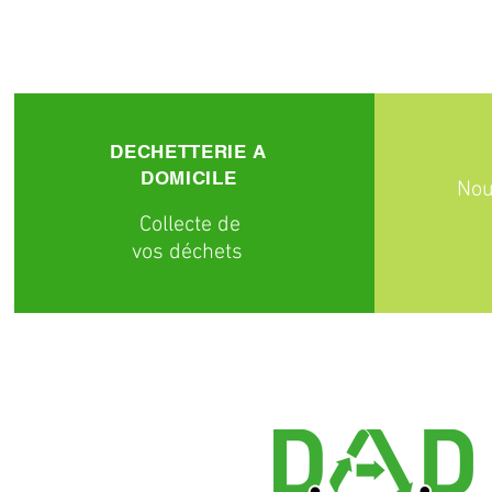
DECHETTERIE A
DOMICILE
Nou
C
ollecte
de
vos déchets