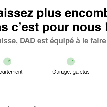
aissez plus encomb
as c’est pour nous 
isse, DAD est équipé à le fair
partement
Garage, galetas