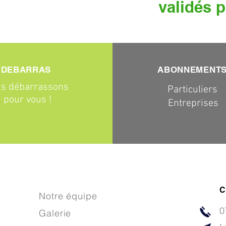
validés p
DEBARRAS
ABONNEMENT
s débarrassons
Particuliers
pour vous !
Entreprises
C
Notre équipe
0
Galerie