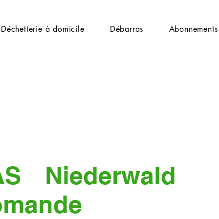
Déchetterie à domicile
Débarras
Abonnements
AS
Niederwald
omande