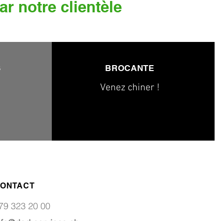
ar notre clientèle
S
BROCANTE
Venez chiner !
ONTACT
79 323 20 00