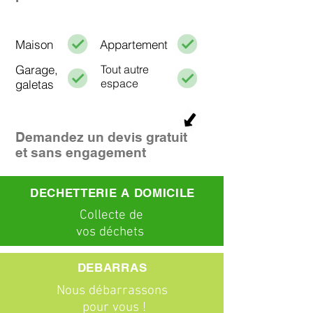
Maison
Appartement
Garage,
Tout autre
espace
galetas
Demandez un devis gratuit
et sans engagement
DECHETTERIE A DOMICILE
C
ollecte
de
vos déchets
DEBARRAS
Nous débarrassons
pour vous !