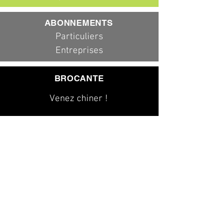
ABONNEMENTS
Particuliers
Entreprises
BROCANTE
Venez chiner !
079 323 20 00
info@dad-services.ch