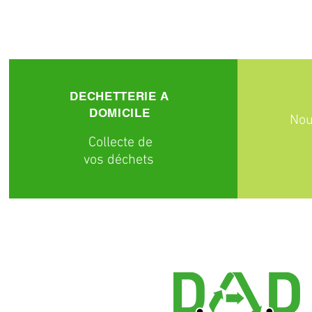
DECHETTERIE A
DOMICILE
Nou
C
ollecte
de
vos déchets