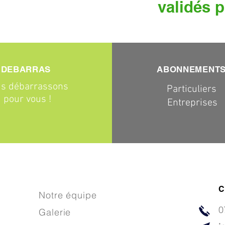
validés p
DEBARRAS
ABONNEMENT
s débarrassons
Particuliers
pour vous !
Entreprises
C
Notre équipe
0
Galerie