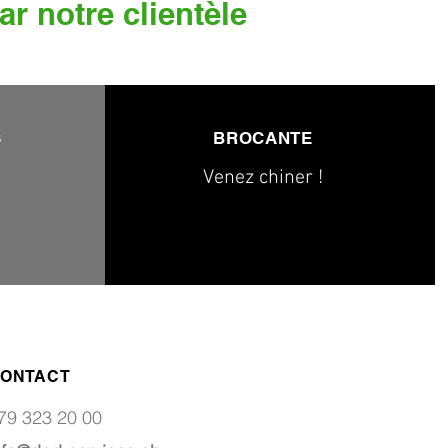
ar notre clientèle
S
BROCANTE
Venez chiner !
ONTACT
79 323 20 00