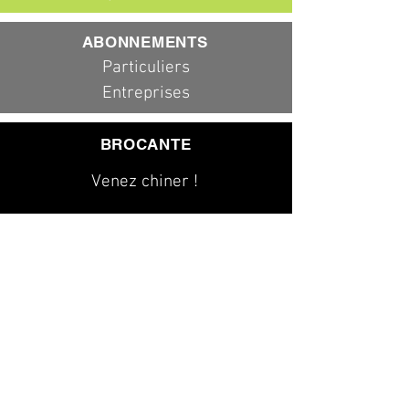
ABONNEMENTS
Particuliers
Entreprises
BROCANTE
Venez chiner !
079 323 20 00
info@dad-services.ch