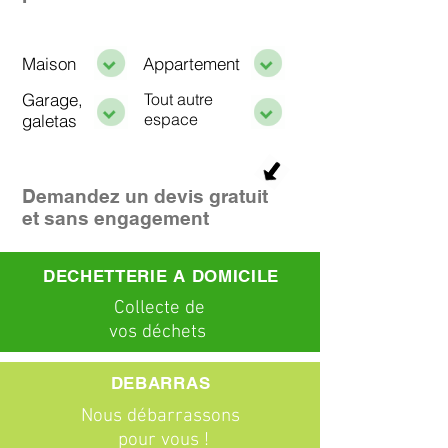
Maison
Appartement
Garage,
Tout autre
espace
galetas
Demandez un devis gratuit
et sans engagement
DECHETTERIE A DOMICILE
C
ollecte
de
vos déchets
DEBARRAS
Nous débarrassons
pour vous !