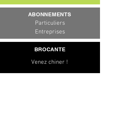
ABONNEMENTS
Particuliers
Entreprises
BROCANTE
Venez chiner !
079 323 20 00
info@dad-services.ch