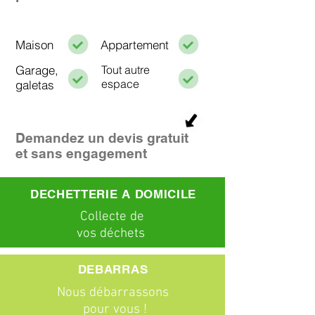
Maison
Appartement
Garage,
Tout autre
espace
galetas
Demandez un devis gratuit
et sans engagement
DECHETTERIE A DOMICILE
C
ollecte
de
vos déchets
DEBARRAS
Nous débarrassons
pour vous !