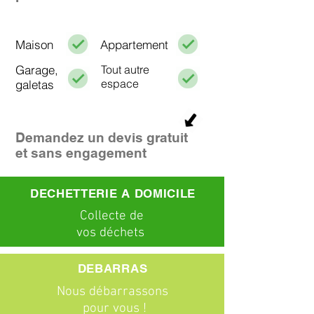
Maison
Appartement
Garage,
Tout autre
espace
galetas
Demandez un devis gratuit
et sans engagement
DECHETTERIE A DOMICILE
C
ollecte
de
vos déchets
DEBARRAS
Nous débarrassons
pour vous !