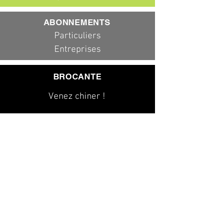
ABONNEMENTS
Particuliers
Entreprises
BROCANTE
Venez chiner !
079 323 20 00
info@dad-services.ch