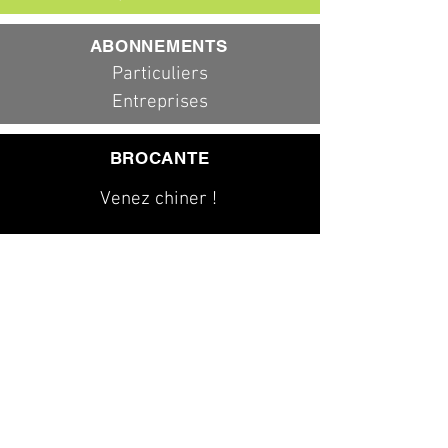
ABONNEMENTS
Particuliers
Entreprises
BROCANTE
Venez chiner !
079 323 20 00
info@dad-services.ch