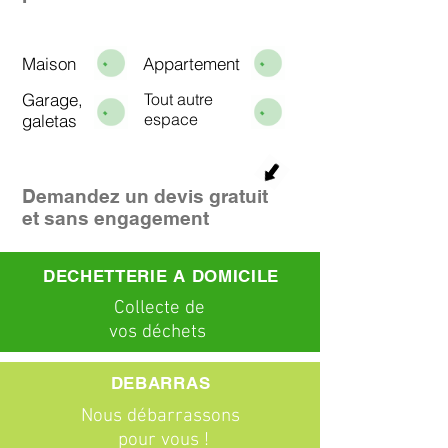
Maison
Appartement
Garage,
Tout autre
espace
galetas
Demandez un devis gratuit
et sans engagement
DECHETTERIE A DOMICILE
C
ollecte
de
vos déchets
DEBARRAS
Nous débarrassons
pour vous !