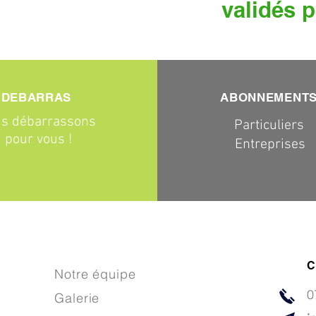
validés p
DEBARRAS
ABONNEMENT
s débarrassons
Particuliers
pour vous !
Entreprises
C
Notre équipe
0
Galerie