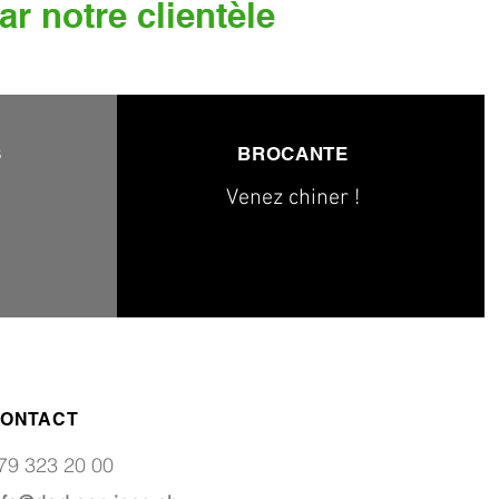
ar notre clientèle
S
BROCANTE
Venez chiner !
ONTACT
79 323 20 00