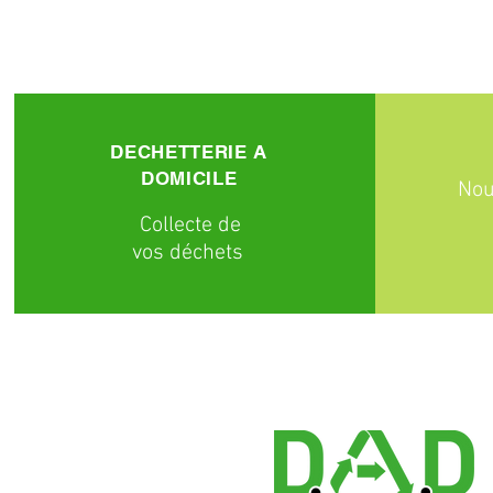
DECHETTERIE A
DOMICILE
Nou
C
ollecte
de
vos déchets