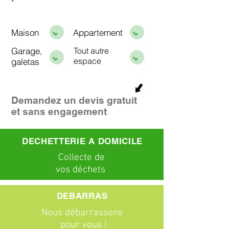
Maison
Appartement
Garage,
Tout autre
espace
galetas
Demandez un devis gratuit
et sans engagement
DECHETTERIE A DOMICILE
C
ollecte
de
vos déchets
DEBARRAS
Nous débarrassons
pour vous !