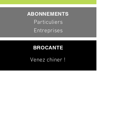
ABONNEMENTS
Particuliers
Entreprises
BROCANTE
Venez chiner !
079 323 20 00
info@dad-services.ch