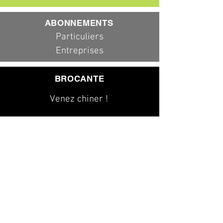
ABONNEMENTS
Particuliers
Entreprises
BROCANTE
Venez chiner !
079 323 20 00
info@dad-services.ch