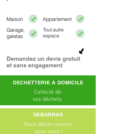
Maison
Appartement
Garage,
Tout autre
espace
galetas
Demandez un devis gratuit
et sans engagement
DECHETTERIE A DOMICILE
C
ollecte
de
vos déchets
DEBARRAS
Nous débarrassons
pour vous !