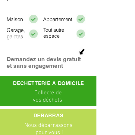
Maison
Appartement
Garage,
Tout autre
espace
galetas
Demandez un devis gratuit
et sans engagement
DECHETTERIE A DOMICILE
C
ollecte
de
vos déchets
DEBARRAS
Nous débarrassons
pour vous !