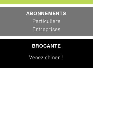
ABONNEMENTS
Particuliers
Entreprises
BROCANTE
Venez chiner !
079 323 20 00
info@dad-services.ch