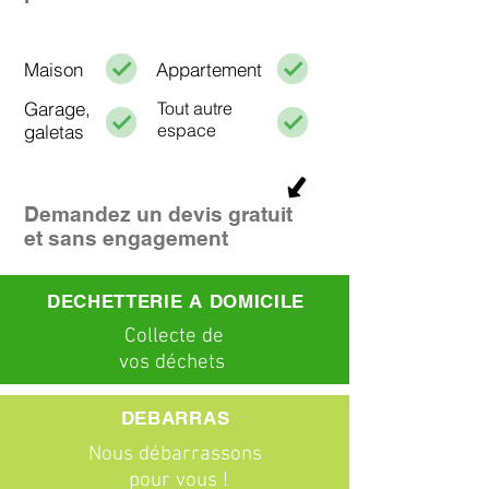
Maison
Appartement
Garage,
Tout autre
espace
galetas
Demandez un devis gratuit
et sans engagement
DECHETTERIE A DOMICILE
C
ollecte
de
vos déchets
DEBARRAS
Nous débarrassons
pour vous !