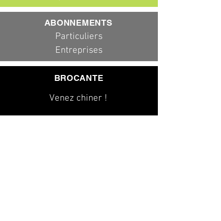
ABONNEMENTS
Particuliers
Entreprises
BROCANTE
Venez chiner !
079 323 20 00
info@dad-services.ch