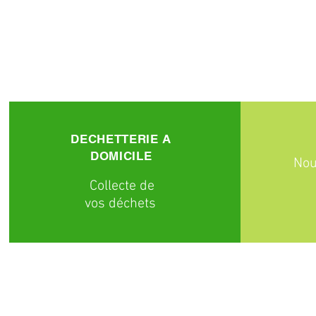
DECHETTERIE A
DOMICILE
Nou
C
ollecte
de
vos déchets