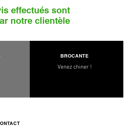
is effectués sont
ar notre clientèle
S
BROCANTE
Venez chiner !
ONTACT