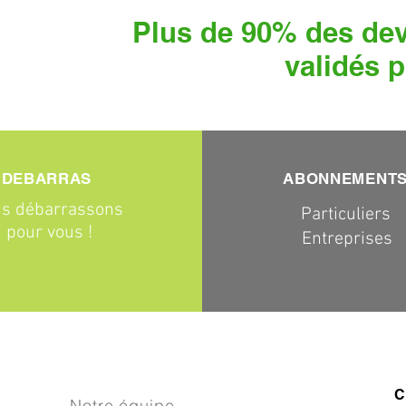
Plus de 90% des dev
validés p
DEBARRAS
ABONNEMENT
s débarrassons
Particuliers
pour vous !
Entreprises
C
Notre équipe