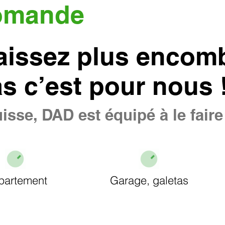
omande
aissez plus encomb
as c’est pour nous 
isse, DAD est équipé à le fair
partement
Garage, galetas