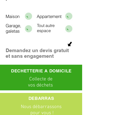
Maison
Appartement
Garage,
Tout autre
espace
galetas
Demandez un devis gratuit
et sans engagement
DECHETTERIE A DOMICILE
C
ollecte
de
vos déchets
DEBARRAS
Nous débarrassons
pour vous !