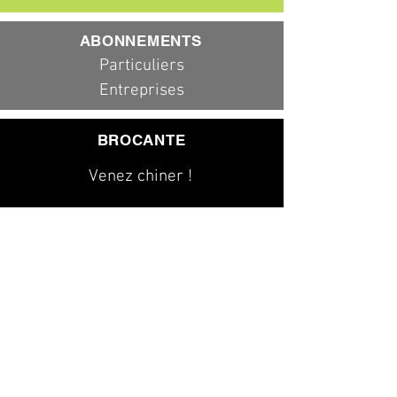
ABONNEMENTS
Particuliers
Entreprises
BROCANTE
Venez chiner !
079 323 20 00
info@dad-services.ch