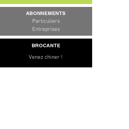
ABONNEMENTS
Particuliers
Entreprises
BROCANTE
Venez chiner !
079 323 20 00
info@dad-services.ch