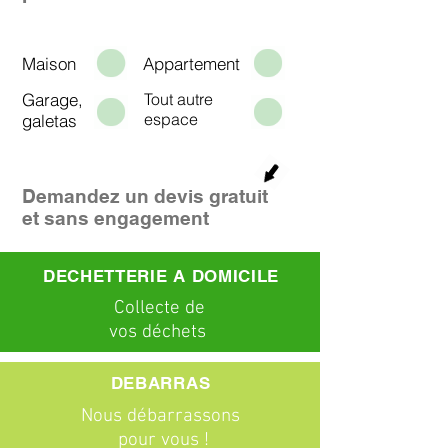
Maison
Appartement
Garage,
Tout autre
espace
galetas
Demandez un devis gratuit
et sans engagement
DECHETTERIE A DOMICILE
C
ollecte
de
vos déchets
DEBARRAS
Nous débarrassons
pour vous !