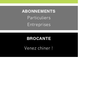
ABONNEMENTS
Particuliers
Entreprises
BROCANTE
Venez chiner !
079 323 20 00
info@dad-services.ch