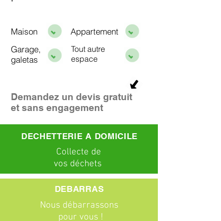
Maison
Appartement
Garage,
Tout autre
espace
galetas
Demandez un devis gratuit
et sans engagement
DECHETTERIE A DOMICILE
C
ollecte
de
vos déchets
DEBARRAS
Nous débarrassons
pour vous !