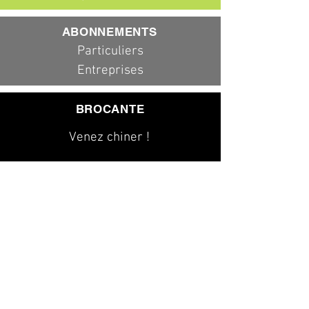
ABONNEMENTS
Particuliers
Entreprises
BROCANTE
Venez chiner !
079 323 20 00
info@dad-services.ch