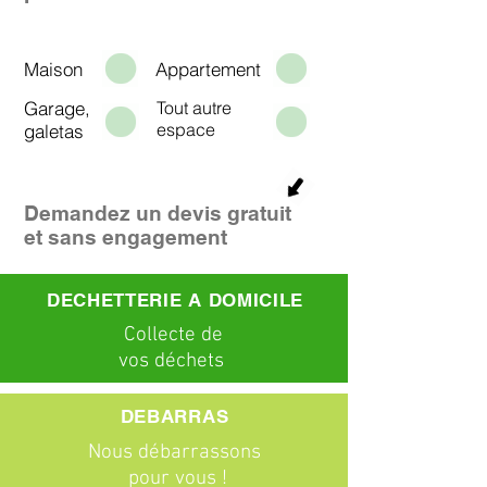
Maison
Appartement
Garage,
Tout autre
espace
galetas
Demandez un devis gratuit
et sans engagement
DECHETTERIE A DOMICILE
C
ollecte
de
vos déchets
DEBARRAS
Nous débarrassons
pour vous !