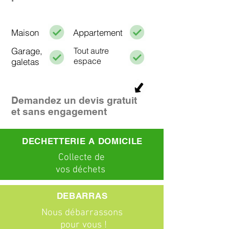
Maison
Appartement
Garage,
Tout autre
espace
galetas
Demandez un devis gratuit
et sans engagement
DECHETTERIE A DOMICILE
C
ollecte
de
vos déchets
DEBARRAS
Nous débarrassons
pour vous !