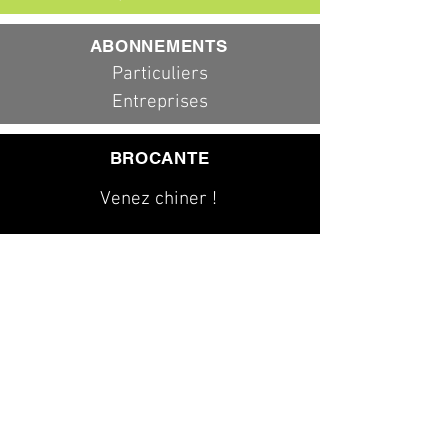
ABONNEMENTS
Particuliers
Entreprises
BROCANTE
Venez chiner !
079 323 20 00
info@dad-services.ch