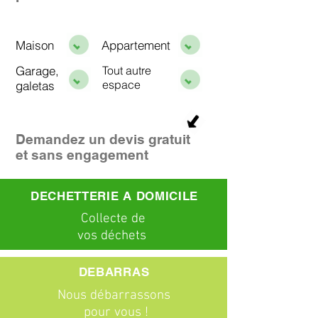
Maison
Appartement
Garage,
Tout autre
espace
galetas
Demandez un devis gratuit
et sans engagement
DECHETTERIE A DOMICILE
C
ollecte
de
vos déchets
DEBARRAS
Nous débarrassons
pour vous !