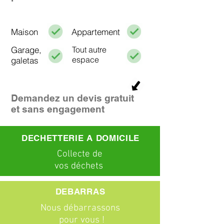
Maison
Appartement
Garage,
Tout autre
espace
galetas
Demandez un devis gratuit
et sans engagement
DECHETTERIE A DOMICILE
C
ollecte
de
vos déchets
DEBARRAS
Nous débarrassons
pour vous !