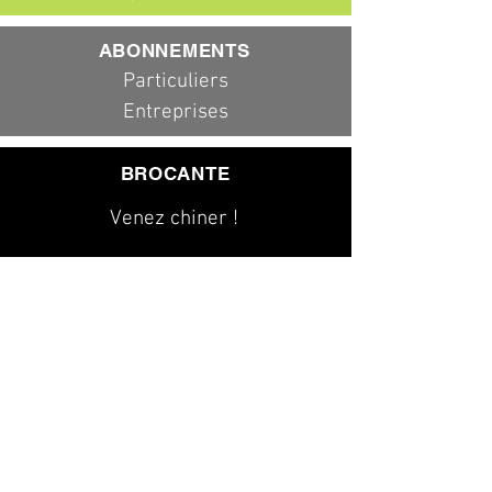
ABONNEMENTS
Particuliers
Entreprises
BROCANTE
Venez chiner !
079 323 20 00
info@dad-services.ch