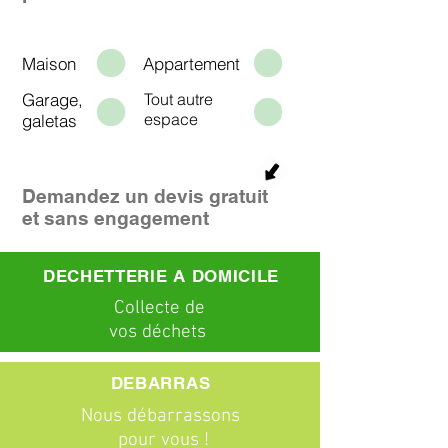
Maison
Appartement
Garage,
Tout autre
espace
galetas
Demandez un devis gratuit
et sans engagement
DECHETTERIE A DOMICILE
C
ollecte
de
vos déchets
DEBARRAS
Nous débarrassons
pour vous !