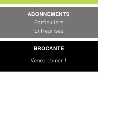
ABONNEMENTS
Particuliers
Entreprises
BROCANTE
Venez chiner !
079 323 20 00
info@dad-services.ch