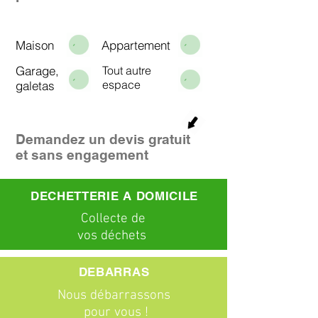
Maison
Appartement
Garage,
Tout autre
espace
galetas
Demandez un devis gratuit
et sans engagement
DECHETTERIE A DOMICILE
C
ollecte
de
vos déchets
DEBARRAS
Nous débarrassons
pour vous !