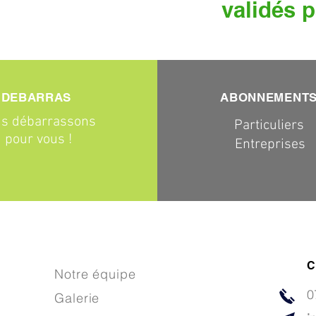
validés p
DEBARRAS
ABONNEMENT
s débarrassons
Particuliers
pour vous !
Entreprises
C
Notre équipe
0
Galerie