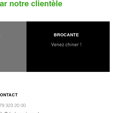
ar notre clientèle
S
BROCANTE
Venez chiner !
ONTACT
79 323 20 00