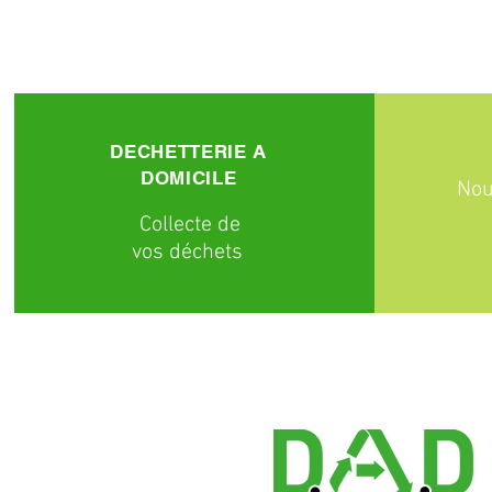
DECHETTERIE A
DOMICILE
Nou
C
ollecte
de
vos déchets