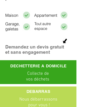
Maison
Appartement
Garage,
Tout autre
espace
galetas
Demandez un devis gratuit
et sans engagement
DECHETTERIE A DOMICILE
C
ollecte
de
vos déchets
DEBARRAS
Nous débarrassons
pour vous !