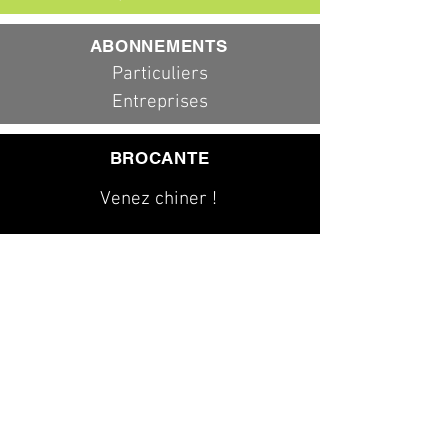
ABONNEMENTS
Particuliers
Entreprises
BROCANTE
Venez chiner !
079 323 20 00
info@dad-services.ch