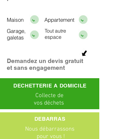
Maison
Appartement
Garage,
Tout autre
espace
galetas
Demandez un devis gratuit
et sans engagement
DECHETTERIE A DOMICILE
C
ollecte
de
vos déchets
DEBARRAS
Nous débarrassons
pour vous !