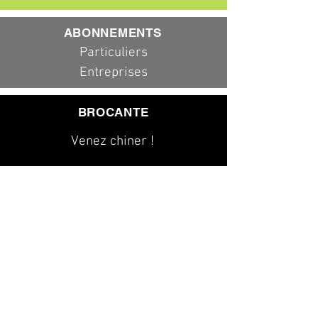
ABONNEMENTS
Particuliers
Entreprises
BROCANTE
Venez chiner !
079 323 20 00
info@dad-services.ch